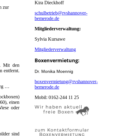
Kira Dieckhoff
n zur
schulbetrieb@rvshannover-
bemerode.de
Mitgliederverwaltung:
Sylvia Kursawe
Mitgliederverwaltung
Boxenvermietung:
. Mit den
m entfernt.
Dr. Monika Moennig
boxenvermietung@rvshannover-
erg …
bemerode.de
dockboxen)
Mobil: 0162-244 11 25
60), einen
iese oder
.
ilder sind