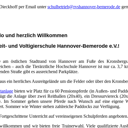
 Dieckhoff per Email unter
schulbetrieb@rvshannover-bemerode.de
ger
lo und herzlich Willkommen
it- und Voltigierschule Hannover-Bemerode e.V.!
de am östlichen Stadtrand von Hannover am Fuße des Kronsbergs
reichen – auch die Tierärztliche Hochschule Hannover ist nur ca. 3,7 k
nden Straße gibt es ausreichend Parkplätze.
 aus ein herrliches Ausreitgelände um die Felder oder über den Kronsb
tanlage
bieten wir Platz für ca 60 Pensionspferde (in Außen- und Pad
gt die Anlage über zwei Reithallen (20x40), ein Dressurviereck (20x
ge. Im Sommer gehen unsere Pferde nach Wunsch auf eine eigene W
iert. Sommer wie Winter stehen zahlreiche Paddocks zur Verfügung.
ortgeschrittene Unterricht auf vereinseigenen Schulpferden angeboten
 willkommen und wir bieten freie Trainerwahl. Viele qualifizierte Ausb