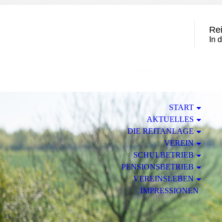
Rei
In 
START
AKTUELLES
DIE REITANLAGE
VEREIN
SCHULBETRIEB
PENSIONSBETRIEB
VEREINSLEBEN
IMPRESSIONEN