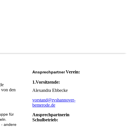
Verein:
Ansprechpartner
1.Vorsitzende:
rde
n von den
Alexandra Ebbecke
vorstand@rvshannover-
bemerode.de
uppe für
Ansprechpartnerin
eln.
Schulbetrieb:
 - andere