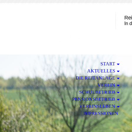
Rei
In 
START
AKTUELLES
DIE REITANLAGE
VEREIN
SCHULBETRIEB
PENSIONSBETRIEB
VEREINSLEBEN
IMPRESSIONEN